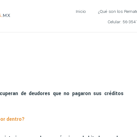
Inicio
¿Qué son los Remat
Celular:
56-354
ecuperan de deudores que no pagaron sus créditos
por dentro?