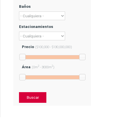
Baños
Estacionamientos
Precio
($100,000 - $130,000,000)
Área
2
2
(0m
- 3000m
)
Buscar